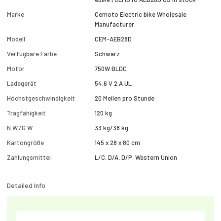
Marke
Cemoto Electric bike Wholesale
Manufacturer
Modell
CEM-AEB28D
Verfügbare Farbe
Schwarz
Motor
750W BLDC
Ladegerät
54,6 V 2 A UL
Höchstgeschwindigkeit
20 Meilen pro Stunde
Tragfähigkeit
120 kg
N.W./G.W.
33 kg/38 kg
Kartongröße
145 x 28 x 80 cm
Zahlungsmittel
L/C, D/A, D/P, Western Union
Detailed Info