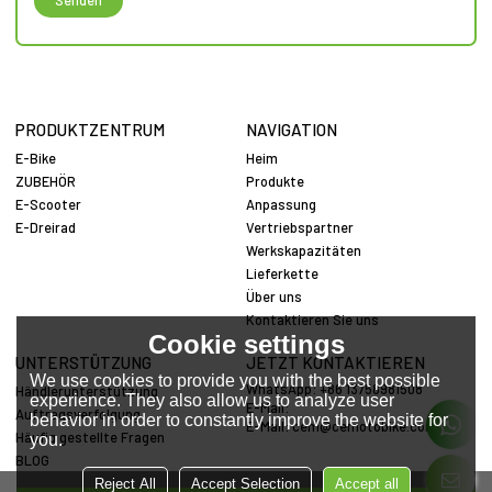
Senden
PRODUKTZENTRUM
NAVIGATION
E-Bike
Heim
ZUBEHÖR
Produkte
E-Scooter
Anpassung
E-Dreirad
Vertriebspartner
Werkskapazitäten
Lieferkette
Über uns
Kontaktieren Sie uns
Cookie settings
UNTERSTÜTZUNG
JETZT KONTAKTIEREN
We use cookies to provide you with the best possible
WhatsApp: +86 13758981508
Händlerunterstützung
experience. They also allow us to analyze user
E-Mail:
Auftragsverfolgung
behavior in order to constantly improve the website for
E-Mail:
cem@cemotobike.com
Häufig gestellte Fragen
you.
BLOG
Reject All
Accept Selection
Accept all