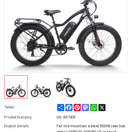
Share
Facebook
Pinterest
Mastodon
WhatsApp
X
Teilen
Produktkatalog
US-AKTIEN
English details
Fat tire mountain e bike| 1000W rear hub
ebike | CEMOTO AEB28D US in stock