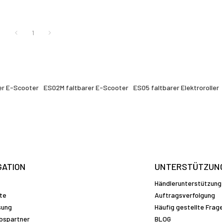
1
er E-Scooter
ES02M faltbarer E-Scooter
ES05 faltbarer Elektroroller
GATION
UNTERSTÜTZUN
Händlerunterstützung
te
Auftragsverfolgung
sung
Häufig gestellte Frag
ebspartner
BLOG