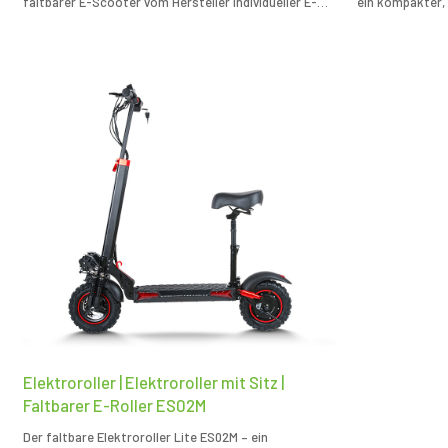
faltbarer E-Scooter vom Hersteller individueller E-
ein kompakter,
Scooter für effizienten Stadtverkehr.
individueller E
Elektroroller | Elektroroller mit Sitz |
Faltbarer E-Roller ES02M
Der faltbare Elektroroller Lite ES02M – ein