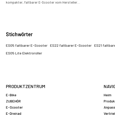
kompakter, faltbarer E-Scooter vom Hersteller
individueller E-Scooter für effizienten Stadtverkehr.
Stichwörter
ES05 faltbarer E-Scooter
ES22 faltbarer E-Scooter
ES21 faltbar
ES05 Lite Elektroroller
PRODUKTZENTRUM
NAVI
E-Bike
Heim
ZUBEHÖR
Produk
E-Scooter
Anpas
E-Dreirad
Vertri