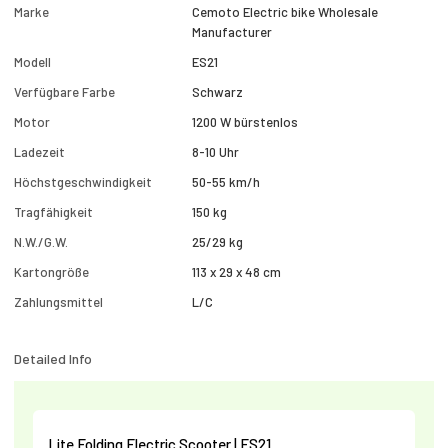
Marke
Cemoto Electric bike Wholesale
Manufacturer
Modell
ES21
Verfügbare Farbe
Schwarz
Motor
1200 W bürstenlos
Ladezeit
8-10 Uhr
Höchstgeschwindigkeit
50-55 km/h
Tragfähigkeit
150 kg
N.W./G.W.
25/29 kg
Kartongröße
113 x 29 x 48 cm
Zahlungsmittel
L/C
Detailed Info
Lite Folding Electric Scooter | ES21