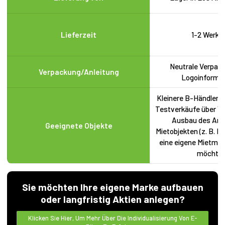
Lieferzeit
1-2 Werkt
Neutrale Verpac
Verpackung/Anleitung
Logoinforma
Kleinere B-Händler
Testverkäufe über Ve
Ausbau des Ang
Geeignete Objekte
Mietobjekten (z. B. Ho
eine eigene Mietmar
möchten
Sie möchten Ihre eigene Marke aufbauen
oder langfristig Aktien anlegen?
Klicken Sie Hier, Um Mehr Über Die Individualisierung Von E-