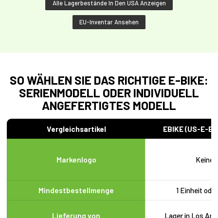
Alle Lagerbestände In Den USA Anzeigen
EU-Inventar Ansehen
SO WÄHLEN SIE DAS RICHTIGE E-BIKE:
SERIENMODELL ODER INDIVIDUELL
ANGEFERTIGTES MODELL
Vergleichsartikel
EBIKE (US-E-Bi
Markenlogo
Keiner
Mindestbestellmenge
1 Einheit ode
Lieferung von
Lager in Los Ang