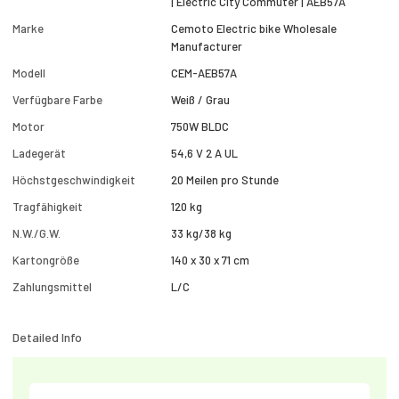
| Electric City Commuter | AEB57A
Marke
Cemoto Electric bike Wholesale
Manufacturer
Modell
CEM-AEB57A
Verfügbare Farbe
Weiß / Grau
Motor
750W BLDC
Ladegerät
54,6 V 2 A UL
Höchstgeschwindigkeit
20 Meilen pro Stunde
Tragfähigkeit
120 kg
N.W./G.W.
33 kg/38 kg
Kartongröße
140 x 30 x 71 cm
Zahlungsmittel
L/C
Detailed Info