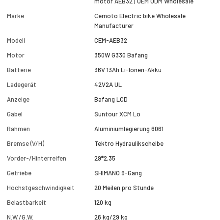
motor AEB32 | OEM ODM Wholesale
Marke
Cemoto Electric bike Wholesale
Manufacturer
Modell
CEM-AEB32
Motor
350W G330 Bafang
Batterie
36V 13Ah Li-Ionen-Akku
Ladegerät
42V2A UL
Anzeige
Bafang LCD
Gabel
Suntour XCM Lo
Rahmen
Aluminiumlegierung 6061
Bremse (V/H)
Tektro Hydraulikscheibe
Vorder-/Hinterreifen
29*2,35
Getriebe
SHIMANO 9-Gang
Höchstgeschwindigkeit
20 Meilen pro Stunde
Belastbarkeit
120 kg
N.W./G.W.
26 kg/29 kg