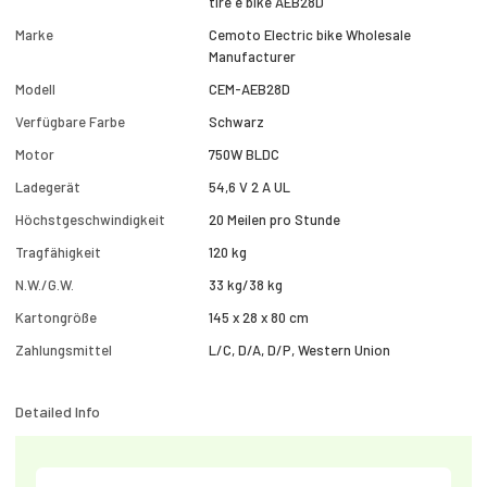
tire e bike AEB28D
Marke
Cemoto Electric bike Wholesale
Manufacturer
Modell
CEM-AEB28D
Verfügbare Farbe
Schwarz
Motor
750W BLDC
Ladegerät
54,6 V 2 A UL
Höchstgeschwindigkeit
20 Meilen pro Stunde
Tragfähigkeit
120 kg
N.W./G.W.
33 kg/38 kg
Kartongröße
145 x 28 x 80 cm
Zahlungsmittel
L/C, D/A, D/P, Western Union
Detailed Info