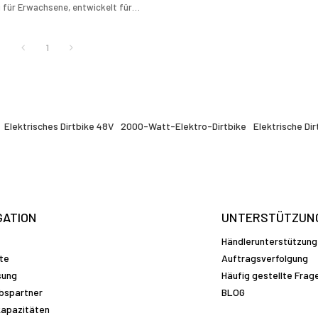
 für Erwachsene, entwickelt für
g und unwegsames Gelände.
1
Elektrisches Dirtbike 48V
2000-Watt-Elektro-Dirtbike
Elektrische Di
GATION
UNTERSTÜTZUN
Händlerunterstützung
te
Auftragsverfolgung
sung
Häufig gestellte Frag
ebspartner
BLOG
apazitäten