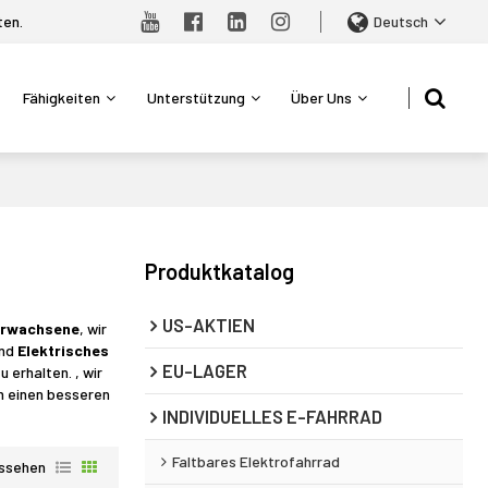
ten.
Deutsch
Fähigkeiten
Unterstützung
Über Uns
Produktkatalog
US-AKTIEN
 Erwachsene
, wir
nd
Elektrisches
EU-LAGER
u erhalten. , wir
en einen besseren
INDIVIDUELLES E-FAHRRAD
Faltbares Elektrofahrrad
ssehen