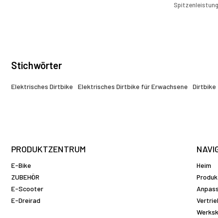
Performance und unwegsames Gelände.
Spitzenleistung
Kraft, Leistun
Stichwörter
Elektrisches Dirtbike
Elektrisches Dirtbike für Erwachsene
Dirtbike
PRODUKTZENTRUM
NAVI
E-Bike
Heim
ZUBEHÖR
Produk
E-Scooter
Anpas
E-Dreirad
Vertri
Werksk