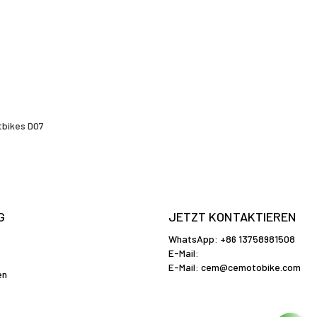
rtbikes D07
G
JETZT KONTAKTIEREN
WhatsApp: +86 13758981508
E-Mail:
E-Mail:
cem@cemotobike.com
en