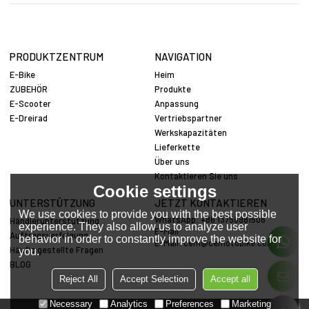
PRODUKTZENTRUM
NAVIGATION
E-Bike
Heim
ZUBEHÖR
Produkte
E-Scooter
Anpassung
E-Dreirad
Vertriebspartner
Werkskapazitäten
Lieferkette
Über uns
Kontaktieren Sie uns
Cookie settings
UNTERSTÜTZUNG
JETZT KONTAKTIEREN
We use cookies to provide you with the best possible
WhatsApp: +86 13758981508
Händlerunterstützung
experience. They also allow us to analyze user
E-Mail:
Auftragsverfolgung
behavior in order to constantly improve the website for
E-Mail:
cem@cemotobike.com
Häufig gestellte Fragen
you.
BLOG
Reject All
Accept Selection
Accept all
Necessary
Analytics
Preferences
Marketing