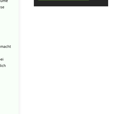
räume
ese
o macht
bei
lich