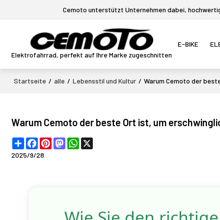
Cemoto unterstützt Unternehmen dabei, hochwertige
E-BIKE
EL
Elektrofahrrad, perfekt auf Ihre Marke zugeschnitten
Startseite
/
alle
/
Lebensstil und Kultur
/
Warum Cemoto der beste O
Warum Cemoto der beste Ort ist, um erschwingli
Share
Facebook
Pinterest
Mastodon
WhatsApp
X
2025/9/28
Wie Sie den richtig