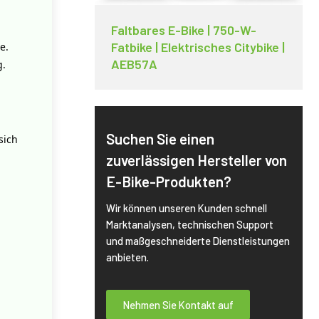
Faltbares E-Bike | 750-W-
Fatbike | Elektrisches Citybike |
e.
AEB57A
g.
Suchen Sie einen
sich
zuverlässigen Hersteller von
E-Bike-Produkten?
Wir können unseren Kunden schnell
Marktanalysen, technischen Support
und maßgeschneiderte Dienstleistungen
anbieten.
Nehmen Sie Kontakt auf