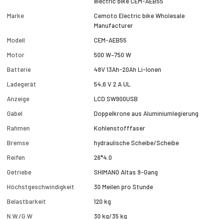
electric bike CEM-AEB55
Marke
Cemoto Electric bike Wholesale
Manufacturer
Modell
CEM-AEB55
Motor
500 W–750 W
Batterie
48V 13Ah-20Ah Li-Ionen
Ladegerät
54,6 V 2 A UL
Anzeige
LCD SW900USB
Gabel
Doppelkrone aus Aluminiumlegierung
Rahmen
Kohlenstofffaser
Bremse
hydraulische Scheibe/Scheibe
Reifen
26*4.0
Getriebe
SHIMANO Altas 9-Gang
Höchstgeschwindigkeit
30 Meilen pro Stunde
Belastbarkeit
120 kg
N.W./G.W
30 kg/35 kg