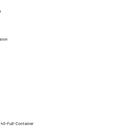
u
sion
k/40-Fuß-Container