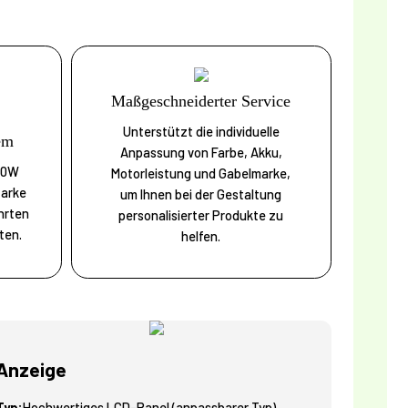
Maßgeschneiderter Service
Unterstützt die individuelle
em
Anpassung von Farbe, Akku,
50W
Motorleistung und Gabelmarke,
tarke
um Ihnen bei der Gestaltung
hrten
personalisierter Produkte zu
ten.
helfen.
Anzeige
Typ:
Hochwertiges LCD-Panel (anpassbarer Typ)