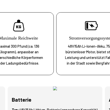
Maximale Reichweite
Stromversorgungssyst
aximal 300 Pfund (ca. 136
48V15Ah Li-Ionen-Akku, 7
Kilogramm), anpassbar an
bürstenloser Motor, bietet s
erschiedliche Körperformen
Leistung und unterstützt Fa
der Ladungsbedürfnisse.
in der Stadt sowie Bergfahr
Batterie
Typ:
48V15Ah Lithium-Batterie (anpassbare Kapazität)