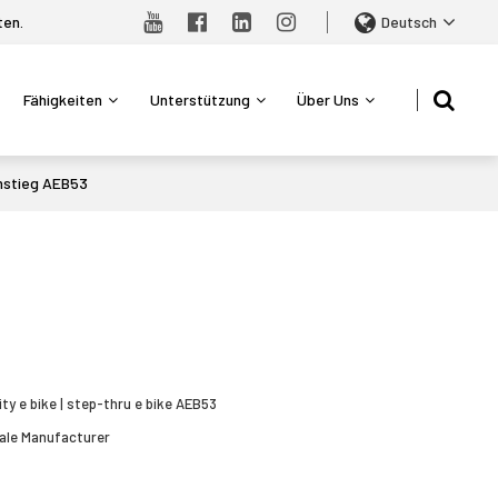
ten.
Deutsch
Fähigkeiten
Unterstützung
Über Uns
Einstieg AEB53
ity e bike | step-thru e bike AEB53
ale Manufacturer