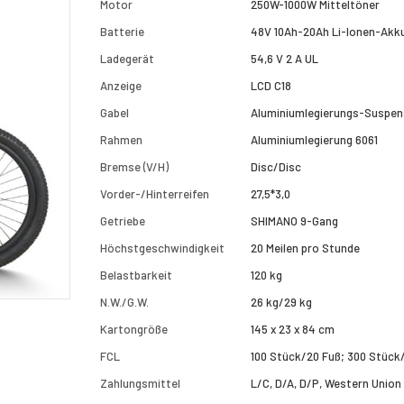
Motor
250W-1000W Mitteltöner
Batterie
48V 10Ah-20Ah Li-Ionen-Akk
Ladegerät
54,6 V 2 A UL
Anzeige
LCD C18
Gabel
Aluminiumlegierungs-Suspen
Rahmen
Aluminiumlegierung 6061
Bremse (V/H)
Disc/Disc
Vorder-/Hinterreifen
27,5*3,0
Getriebe
SHIMANO 9-Gang
Höchstgeschwindigkeit
20 Meilen pro Stunde
Belastbarkeit
120 kg
N.W./G.W.
26 kg/29 kg
Kartongröße
145 x 23 x 84 cm
FCL
100 Stück/20 Fuß; 300 Stüc
Zahlungsmittel
L/C, D/A, D/P, Western Union