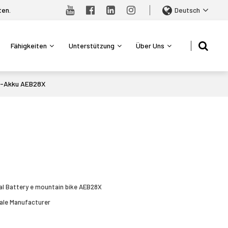
ten.
Deutsch
Fähigkeiten
Unterstützung
Über Uns
al-Akku AEB28X
sApp
X
Dual Battery e mountain bike AEB28X
ale Manufacturer