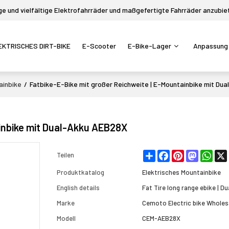
 und vielfältige Elektrofahrräder und maßgefertigte Fahrräder anzubie
EKTRISCHES DIRT-BIKE
E-Scooter
E-Bike-Lager
Anpassung
ainbike
/
Fatbike-E-Bike mit großer Reichweite | E-Mountainbike mit Du
ainbike mit Dual-Akku AEB28X
Share
Facebook
Pinterest
Mastodon
What
Teilen
Produktkatalog
Elektrisches Mountainbike
English details
Fat Tire long range ebike | 
Marke
Cemoto Electric bike Wholes
Modell
CEM-AEB28X