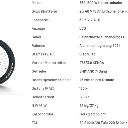
Motor
350–500 W Hinterradnabe
Doppelbatterie
2 x 48 V 15 Ah Lithium-Ionen
Ladegerät
54,6 V 2 A UL
Anzeige
LCD
Gabel
Leichtmetallaufhängung LO
Rahmen
Aluminiumlegierung 6061
Bremse (V/H)
Disc/Disc
Vorder-/Hinterreifen
27,5*3,0 KENDA
Getriebe
SHIMANO 7-Gang
Höchstgeschwindigkeit
25 Meilen pro Stunde
Distanz (PAS)
150 km
Belastbarkeit
120 kg
N.W./G.W.
32 kg/37 kg
Kartongröße
148 x 23 x 83 cm
FCL
90 Stück/20 Fuß; 220 Stück