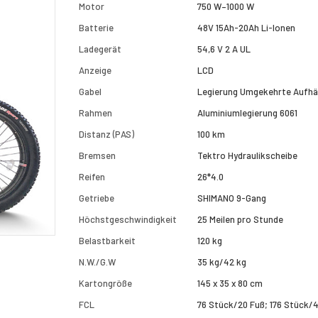
Motor
750 W–1000 W
Batterie
48V 15Ah-20Ah Li-Ionen
Ladegerät
54,6 V 2 A UL
Anzeige
LCD
Gabel
Legierung Umgekehrte Aufh
Rahmen
Aluminiumlegierung 6061
Distanz (PAS)
100 km
Bremsen
Tektro Hydraulikscheibe
Reifen
26*4.0
Getriebe
SHIMANO 9-Gang
Höchstgeschwindigkeit
25 Meilen pro Stunde
Belastbarkeit
120 kg
N.W./G.W
35 kg/42 kg
Kartongröße
145 x 35 x 80 cm
FCL
76 Stück/20 Fuß; 176 Stück