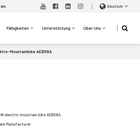
ten.
Deutsch
Fähigkeiten
Unterstützung
Über Uns
ektro-Mountainbike AEB58A
sApp
X
50W electric mountain bike AEB58A
ale Manufacturer