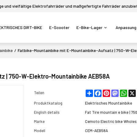
 und vielfältige Elektrofahrräder und maßgefertigte Fahrräder anzubie
EKTRISCHES DIRT-BIKE
E-Scooter
E-Bike-Lager
Anpassung
ainbike
/
Fatbike-Mountainbike mit E-Mountainbike-Aufsatz | 750-W-El
atz | 750-W-Elektro-Mountainbike AEB58A
Share
Facebook
Pinterest
Mastodon
What
Teilen
Produktkatalog
Elektrisches Mountainbike
English details
Fat Tire mountain e bike | 7
Marke
Cemoto Electric bike Wholes
Modell
CEM-AEB58A