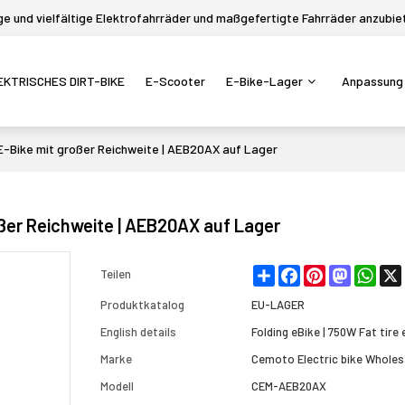
 und vielfältige Elektrofahrräder und maßgefertigte Fahrräder anzubie
EKTRISCHES DIRT-BIKE
E-Scooter
E-Bike-Lager
Anpassung
 E-Bike mit großer Reichweite | AEB20AX auf Lager
roßer Reichweite | AEB20AX auf Lager
Share
Facebook
Pinterest
Mastodon
What
Teilen
Produktkatalog
EU-LAGER
English details
Folding eBike | 750W Fat tire 
Marke
Cemoto Electric bike Wholes
Modell
CEM-AEB20AX