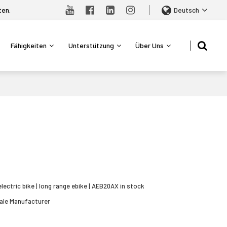
ten.
Deutsch
Fähigkeiten
Unterstützung
Über Uns
sApp
X
electric bike | long range ebike | AEB20AX in stock
ale Manufacturer