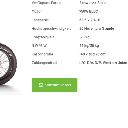
Verfügbare Farbe
Schwarz / Silber
Motor
750W BLDC
Ladegerät
54,6 V 2 A UL
Höchstgeschwindigkeit
20 Meilen pro Stunde
Tragfähigkeit
120 kg
N.W./G.W.
33 kg/38 kg
Kartongröße
148 x 30 x 70 cm
Zahlungsmittel
L/C, D/A, D/P, Western Union
Kontakt Sofort