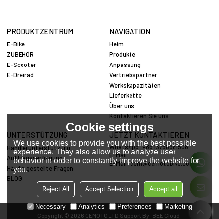
PRODUKTZENTRUM
NAVIGATION
E-Bike
Heim
ZUBEHÖR
Produkte
E-Scooter
Anpassung
E-Dreirad
Vertriebspartner
Werkskapazitäten
Lieferkette
Über uns
Kontaktieren Sie uns
Cookie settings
UNTERSTÜTZUNG
JETZT KONTAKTIEREN
We use cookies to provide you with the best possible
WhatsApp: +86 13758981508
Händlerunterstützung
experience. They also allow us to analyze user
E-Mail:
Auftragsverfolgung
behavior in order to constantly improve the website for
E-Mail:
cem@cemotobike.com
Häufig gestellte Fragen
you.
BLOG
Reject All
Accept Selection
Accept all
Necessary
Analytics
Preferences
Marketing
Copyright © 2026
CEMOTO LTD
Support By
BEE Cloud