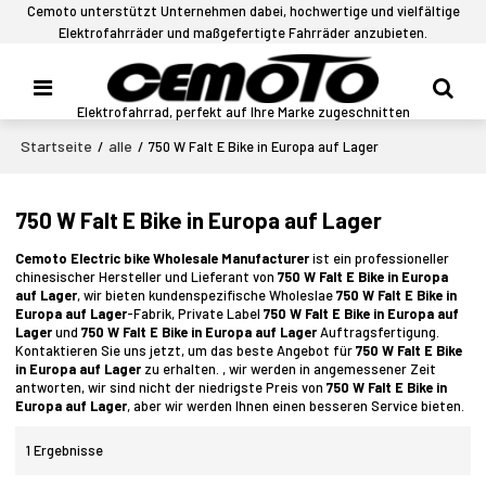
Cemoto unterstützt Unternehmen dabei, hochwertige und vielfältige
Elektrofahrräder und maßgefertigte Fahrräder anzubieten.
Elektrofahrrad, perfekt auf Ihre Marke zugeschnitten
Startseite
alle
/
/
750 W Falt E Bike in Europa auf Lager
750 W Falt E Bike in Europa auf Lager
Cemoto Electric bike Wholesale Manufacturer
ist ein professioneller
chinesischer Hersteller und Lieferant von
750 W Falt E Bike in Europa
auf Lager
, wir bieten kundenspezifische Wholeslae
750 W Falt E Bike in
Europa auf Lager
-Fabrik, Private Label
750 W Falt E Bike in Europa auf
Lager
und
750 W Falt E Bike in Europa auf Lager
Auftragsfertigung.
Kontaktieren Sie uns jetzt, um das beste Angebot für
750 W Falt E Bike
in Europa auf Lager
zu erhalten. , wir werden in angemessener Zeit
antworten, wir sind nicht der niedrigste Preis von
750 W Falt E Bike in
Europa auf Lager
, aber wir werden Ihnen einen besseren Service bieten.
1 Ergebnisse