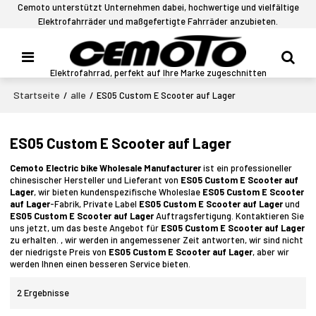
Cemoto unterstützt Unternehmen dabei, hochwertige und vielfältige
Elektrofahrräder und maßgefertigte Fahrräder anzubieten.
Elektrofahrrad, perfekt auf Ihre Marke zugeschnitten
Startseite
alle
/
/
ES05 Custom E Scooter auf Lager
ES05 Custom E Scooter auf Lager
Cemoto Electric bike Wholesale Manufacturer
ist ein professioneller
chinesischer Hersteller und Lieferant von
ES05 Custom E Scooter auf
Lager
, wir bieten kundenspezifische Wholeslae
ES05 Custom E Scooter
auf Lager
-Fabrik, Private Label
ES05 Custom E Scooter auf Lager
und
ES05 Custom E Scooter auf Lager
Auftragsfertigung. Kontaktieren Sie
uns jetzt, um das beste Angebot für
ES05 Custom E Scooter auf Lager
zu erhalten. , wir werden in angemessener Zeit antworten, wir sind nicht
der niedrigste Preis von
ES05 Custom E Scooter auf Lager
, aber wir
werden Ihnen einen besseren Service bieten.
2 Ergebnisse