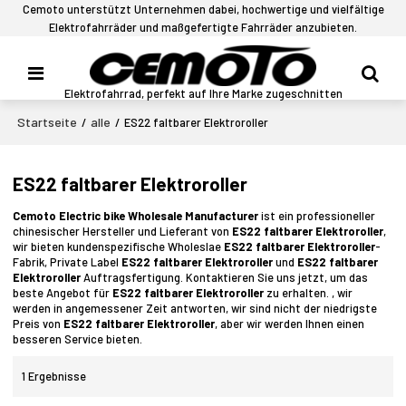
Cemoto unterstützt Unternehmen dabei, hochwertige und vielfältige
Elektrofahrräder und maßgefertigte Fahrräder anzubieten.
Elektrofahrrad, perfekt auf Ihre Marke zugeschnitten
Startseite
alle
/
/
ES22 faltbarer Elektroroller
ES22 faltbarer Elektroroller
Cemoto Electric bike Wholesale Manufacturer
ist ein professioneller
chinesischer Hersteller und Lieferant von
ES22 faltbarer Elektroroller
,
wir bieten kundenspezifische Wholeslae
ES22 faltbarer Elektroroller
-
Fabrik, Private Label
ES22 faltbarer Elektroroller
und
ES22 faltbarer
Elektroroller
Auftragsfertigung. Kontaktieren Sie uns jetzt, um das
beste Angebot für
ES22 faltbarer Elektroroller
zu erhalten. , wir
werden in angemessener Zeit antworten, wir sind nicht der niedrigste
Preis von
ES22 faltbarer Elektroroller
, aber wir werden Ihnen einen
besseren Service bieten.
1 Ergebnisse