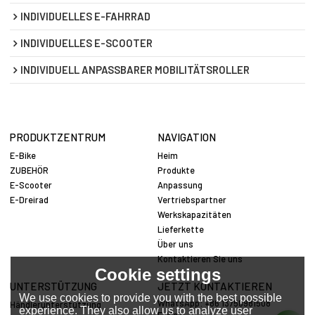
INDIVIDUELLES E-FAHRRAD
INDIVIDUELLES E-SCOOTER
INDIVIDUELL ANPASSBARER MOBILITÄTSROLLER
PRODUKTZENTRUM
NAVIGATION
E-Bike
Heim
ZUBEHÖR
Produkte
E-Scooter
Anpassung
E-Dreirad
Vertriebspartner
Werkskapazitäten
Lieferkette
Über uns
Kontaktieren Sie uns
Cookie settings
UNTERSTÜTZUNG
JETZT KONTAKTIEREN
We use cookies to provide you with the best possible
WhatsApp: +86 13758981508
Händlerunterstützung
experience. They also allow us to analyze user