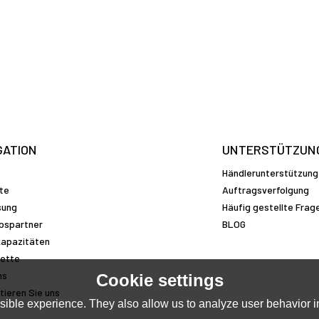
GATION
UNTERSTÜTZUN
Händlerunterstützung
te
Auftragsverfolgung
sung
Häufig gestellte Frag
ebspartner
BLOG
apazitäten
kette
ns
Cookie settings
tieren Sie uns
ible experience. They also allow us to analyze user behavior in