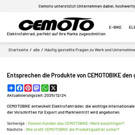
Cemoto unterstützt Unternehmen dabei, hochwertige
E-BIKE
EL
Elektrofahrrad, perfekt auf Ihre Marke zugeschnitten
Startseite
/
alle
/
Häufig gestellte Fragen zu Werk und Unternehm
Entsprechen die Produkte von CEMOTOBIKE den 
Share
Facebook
Pinterest
Mastodon
WhatsApp
X
Aktualisierungszeit:
2025/12/24
CEMOTOBIKE entwickelt Elektrofahrräder, die wichtige internationale
der Vorschriften für Export und Markteintritt wird angeboten.
Vorherige
Können Kunden das CEMOTOBIKE-Werk besichtigen?
Nächste
Wie stellt CEMOTOBIKE die Produktqualität sicher?