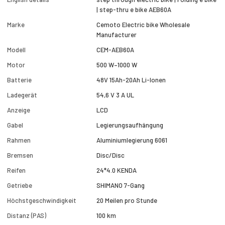
| step-thru e bike AEB60A
Marke
Cemoto Electric bike Wholesale
Manufacturer
Modell
CEM-AEB60A
Motor
500 W–1000 W
Batterie
48V 15Ah-20Ah Li-Ionen
Ladegerät
54,6 V 3 A UL
Anzeige
LCD
Gabel
Legierungsaufhängung
Rahmen
Aluminiumlegierung 6061
Bremsen
Disc/Disc
Reifen
24*4.0 KENDA
Getriebe
SHIMANO 7-Gang
Höchstgeschwindigkeit
20 Meilen pro Stunde
Distanz (PAS)
100 km