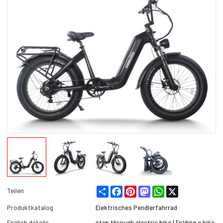
Share
Facebook
Pinterest
Mastodon
WhatsApp
X
Teilen
Produktkatalog
Elektrisches Pendlerfahrrad
English details
step through electric bike | Folding e bike