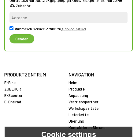
Unterstützt nur .rar/.zip/.jpg/.png/.gif/.doc/.xls/.pdf, maximal 20 MB
Zubehör
Stimme ich Service-Artikel zu,
Service-Artikel
Senden
PRODUKTZENTRUM
NAVIGATION
E-Bike
Heim
ZUBEHÖR
Produkte
E-Scooter
Anpassung
E-Dreirad
Vertriebspartner
Werkskapazitäten
Lieferkette
Über uns
Kontaktieren Sie uns
Cookie settings