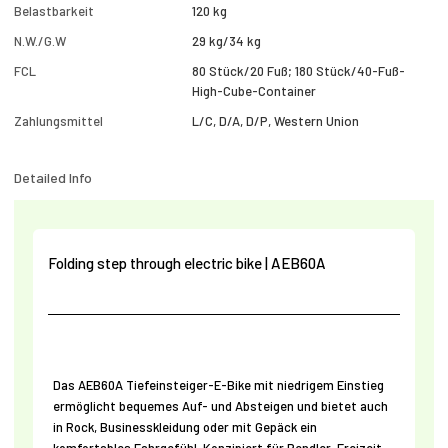
Belastbarkeit
120 kg
N.W./G.W
29 kg/34 kg
FCL
80 Stück/20 Fuß; 180 Stück/40-Fuß-
High-Cube-Container
Zahlungsmittel
L/C, D/A, D/P, Western Union
Detailed Info
Folding step through electric bike | AEB60A
Das AEB60A Tiefeinsteiger-E-Bike mit niedrigem Einstieg
ermöglicht bequemes Auf- und Absteigen und bietet auch
in Rock, Businesskleidung oder mit Gepäck ein