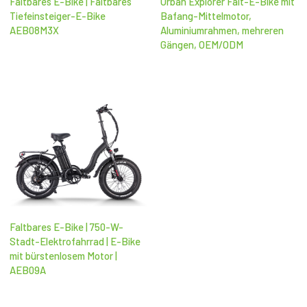
Faltbares E-Bike | Faltbares
Urban Explorer Falt-E-Bike mit
Tiefeinsteiger-E-Bike
Bafang-Mittelmotor,
AEB08M3X
Aluminiumrahmen, mehreren
Gängen, OEM/ODM
Faltbares E-Bike | 750-W-
Stadt-Elektrofahrrad | E-Bike
mit bürstenlosem Motor |
AEB09A