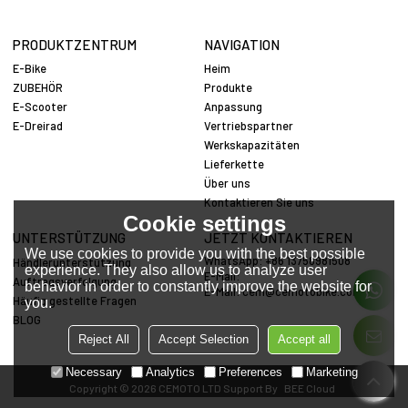
PRODUKTZENTRUM
NAVIGATION
E-Bike
Heim
ZUBEHÖR
Produkte
E-Scooter
Anpassung
E-Dreirad
Vertriebspartner
Werkskapazitäten
Lieferkette
Über uns
Kontaktieren Sie uns
Cookie settings
UNTERSTÜTZUNG
JETZT KONTAKTIEREN
We use cookies to provide you with the best possible
WhatsApp: +86 13758981508
Händlerunterstützung
experience. They also allow us to analyze user
E-Mail:
Auftragsverfolgung
behavior in order to constantly improve the website for
E-Mail:
cem@cemotobike.com
Häufig gestellte Fragen
you.
BLOG
Reject All
Accept Selection
Accept all
Necessary
Analytics
Preferences
Marketing
Copyright © 2026
CEMOTO LTD
Support By
BEE Cloud