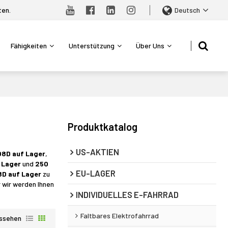
ten.
Deutsch
Fähigkeiten
Unterstützung
Über Uns
Produktkatalog
US-AKTIEN
B08D auf Lager
,
f Lager
und
250
EU-LAGER
08D auf Lager
zu
r wir werden Ihnen
INDIVIDUELLES E-FAHRRAD
Faltbares Elektrofahrrad
ssehen