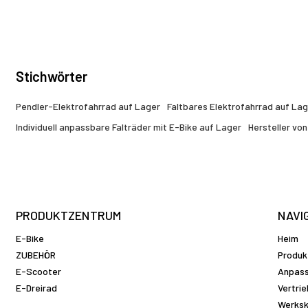
Elektrofahrräder für den Stadtverkehr.
Stichwörter
Pendler-Elektrofahrrad auf Lager
Faltbares Elektrofahrrad auf La
Individuell anpassbare Falträder mit E-Bike auf Lager
Hersteller vo
PRODUKTZENTRUM
NAVI
E-Bike
Heim
ZUBEHÖR
Produk
E-Scooter
Anpas
E-Dreirad
Vertri
Werksk