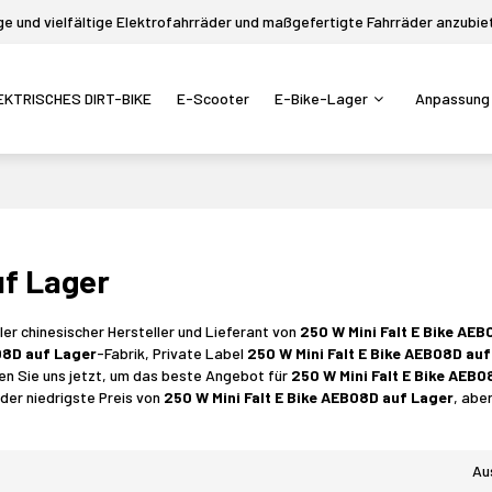
 und vielfältige Elektrofahrräder und maßgefertigte Fahrräder anzubie
EKTRISCHES DIRT-BIKE
E-Scooter
E-Bike-Lager
Anpassung
uf Lager
ller chinesischer Hersteller und Lieferant von
250 W Mini Falt E Bike AE
B08D auf Lager
-Fabrik, Private Label
250 W Mini Falt E Bike AEB08D au
en Sie uns jetzt, um das beste Angebot für
250 W Mini Falt E Bike AEB
 der niedrigste Preis von
250 W Mini Falt E Bike AEB08D auf Lager
, abe
Au