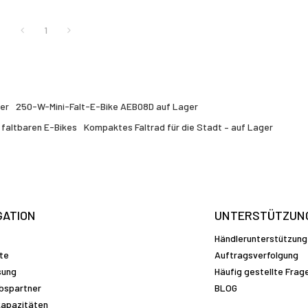
1
ger
250-W-Mini-Falt-E-Bike AEB08D auf Lager
n faltbaren E-Bikes
Kompaktes Faltrad für die Stadt – auf Lager
GATION
UNTERSTÜTZUN
Händlerunterstützung
te
Auftragsverfolgung
sung
Häufig gestellte Frag
ebspartner
BLOG
apazitäten