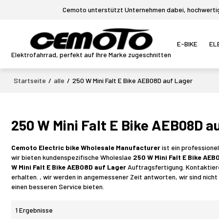
Cemoto unterstützt Unternehmen dabei, hochwertige
E-BIKE
EL
Elektrofahrrad, perfekt auf Ihre Marke zugeschnitten
Startseite
/
alle
/
250 W Mini Falt E Bike AEB08D auf Lager
250 W Mini Falt E Bike AEB08D a
Cemoto Electric bike Wholesale Manufacturer
ist ein professione
wir bieten kundenspezifische Wholeslae
250 W Mini Falt E Bike AE
W Mini Falt E Bike AEB08D auf Lager
Auftragsfertigung. Kontaktier
erhalten. , wir werden in angemessener Zeit antworten, wir sind nicht
einen besseren Service bieten.
1 Ergebnisse