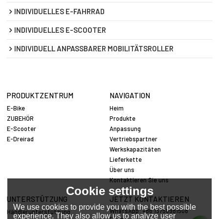
INDIVIDUELLES E-FAHRRAD
INDIVIDUELLES E-SCOOTER
INDIVIDUELL ANPASSBARER MOBILITÄTSROLLER
PRODUKTZENTRUM
NAVIGATION
E-Bike
Heim
ZUBEHÖR
Produkte
E-Scooter
Anpassung
E-Dreirad
Vertriebspartner
Werkskapazitäten
Lieferkette
Über uns
Kontaktieren Sie uns
Cookie settings
UNTERSTÜTZUNG
JETZT KONTAKTIEREN
We use cookies to provide you with the best possible
WhatsApp: +86 13758981508
Händlerunterstützung
experience. They also allow us to analyze user